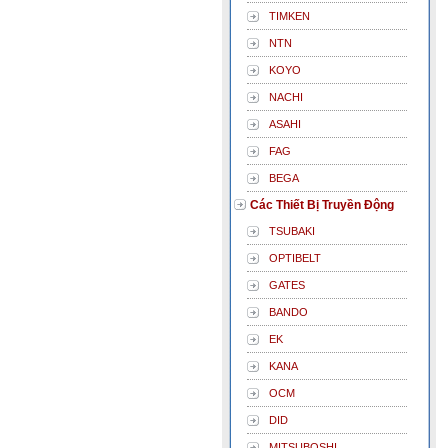
TIMKEN
NTN
KOYO
NACHI
ASAHI
FAG
BEGA
Các Thiết Bị Truyền Động
TSUBAKI
OPTIBELT
GATES
BANDO
EK
KANA
OCM
DID
MITSUBOSHI