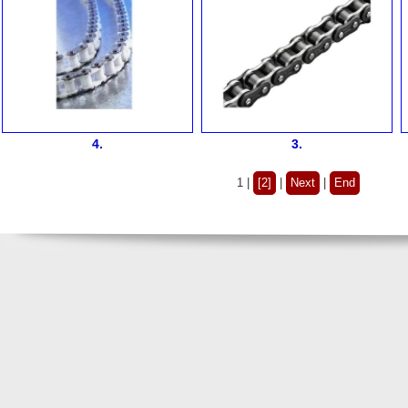
4.
3.
1 |
[2]
|
Next
|
End