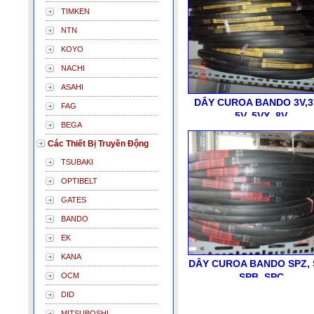
TIMKEN
NTN
KOYO
NACHI
ASAHI
DÂY CUROA BANDO 3V,3
FAG
5V, 5VX, 8V
BEGA
Các Thiết Bị Truyền Động
TSUBAKI
OPTIBELT
GATES
BANDO
EK
KANA
DÂY CUROA BANDO SPZ, 
OCM
SPB, SPC
DID
MITSUBOSHI