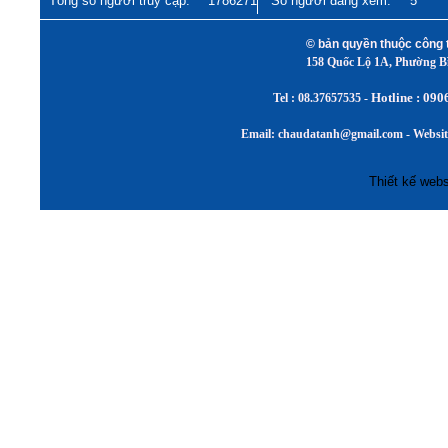
Tổng số người truy cập:
1786271
Số người đang xem:
5
© bản quyền thuộc cô
158 Quốc Lộ 1A, Phường 
Hotline : 090
Tel :
08.37657535 -
Email: chaudatanh@gmail.com - Websi
Thiết kế webs