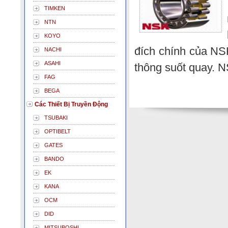
TIMKEN
NTN
KOYO
đích chính của NS
NACHI
ASAHI
thông suốt quay. N
FAG
BEGA
Các Thiết Bị Truyền Động
TSUBAKI
OPTIBELT
GATES
BANDO
EK
KANA
OCM
DID
MITSUBOSHI