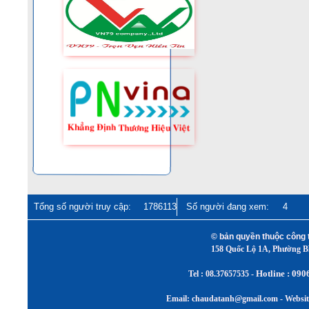
Tổng số người truy cập:
1786113
Số người đang xem:
4
© bản quyền thuộc cô
158 Quốc Lộ 1A, Phường 
Hotline : 090
Tel :
08.37657535 -
Email: chaudatanh@gmail.com - Websi