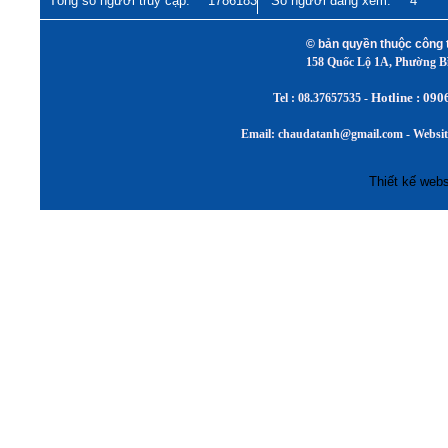
Tổng số người truy cập:
1786183
Số người đang xem:
4
© bản quyền thuộc cô
158 Quốc Lộ 1A, Phường 
Hotline : 090
Tel :
08.37657535 -
Email: chaudatanh@gmail.com - Websi
Thiết kế webs