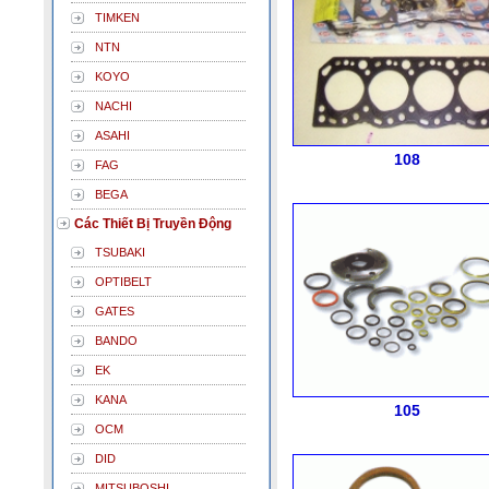
TIMKEN
NTN
KOYO
NACHI
ASAHI
108
FAG
BEGA
Các Thiết Bị Truyền Động
TSUBAKI
OPTIBELT
GATES
BANDO
EK
KANA
105
OCM
DID
MITSUBOSHI