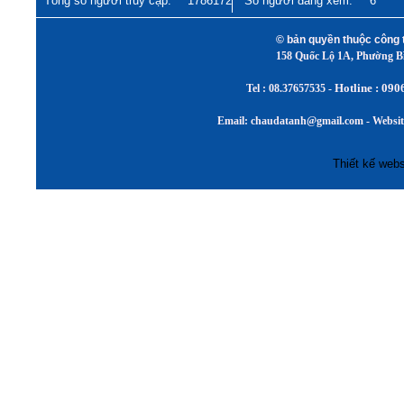
Tổng số người truy cập:
1786172
Số người đang xem:
6
© bản quyền thuộc cô
158 Quốc Lộ 1A, Phường 
Hotline : 090
Tel :
08.37657535 -
Email: chaudatanh@gmail.com - Websi
Thiết kế webs