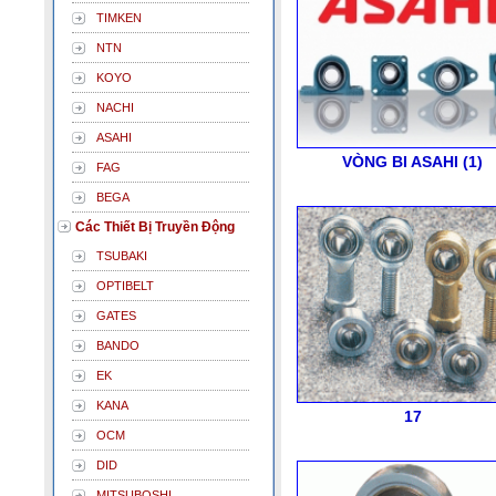
TIMKEN
NTN
KOYO
NACHI
ASAHI
VÒNG BI ASAHI (1)
FAG
BEGA
Các Thiết Bị Truyền Động
TSUBAKI
OPTIBELT
GATES
BANDO
EK
KANA
17
OCM
DID
MITSUBOSHI